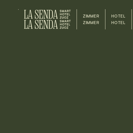
ZIMMER
HOTEL
ZIMMER
HOTEL
Das
GIBT ES ZU
ENTDECKEN