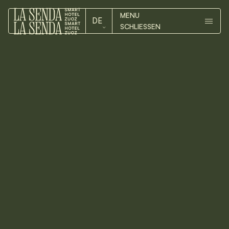
MENU
DE
SCHLIESSEN
ZIMMER
DE
ZIMMER
EN
HOTEL
HOTEL
ZUOZ
Sei smart: Bleibe 3 Nächte und bezahle
nur für 2. Dieses Angebot ist gültig bei
ZUOZ
Anreise von Sonntag bis Dienstag. ÖV &
Bergbahnen sind inklusive.
KONTAKT
Jetzt buchen