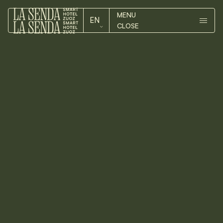
MENU
EN
CLOSE
ROOMS
DE
ROOMS
EN
HOTEL
HOTEL
ZUOZ
Im Engadin findest Du das schier
grenzenlose Wanderglück - auch
ZUOZ
im Winter kommst Du bei uns auf
Deine Kosten.
CONTACT
Rundwanderung Zuoz